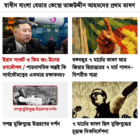
স্বাধীন বাংলা বেতার কেন্দ্রে তাজউদ্দীন আহমদের প্রথম ভাষণ
ইরান সংকট ও কিম জং-উনের
বঙ্গবন্ধুর ৭ মার্চের ভাষণ আর
রণকৌশল /
পারমাণবিক অস্ত্রই কি
জিয়ার ছিয়াত্তরের ৭ মার্চ পালন—
সার্বভৌমত্বের একমাত্র রক্ষাকবচ?
বিপরীত যাত্রা
সশস্ত্র মুক্তিযুদ্ধে উত্তরণের দর্শন
৭ মার্চের ভাষণ ছিল মুক্তিযুদ্ধের
চূড়ান্ত দিকনির্দেশনা