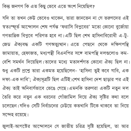
কিন্তু জনগণ কি এত কিছু ভেবে এতে অংশ নিয়েছিল?
যদি তা তখন কেউ ভেবেও থাকেন, তারা জানতেন না যে তরুণদের এই
স্বতঃস্ফূর্ত আন্দোলন শেষ পর্যন্ত ‘ফরাসি বিপ্লবের’ মতো কোনো বুর্জোয়া
গণতান্ত্রিক বিপ্লবে পরিণত হবে না। এটি ছিল শেখ হাসিনাবিরোধী এ-টু-
জেড ঐক্যবদ্ধ একটি গণঅভ্যুত্থান। এতে পেছনে থেকে দক্ষিণপন্থি
জামায়াত, হেফাজত, মধ্যপন্থী বিএনপির সঙ্গে বামপন্থি দলগুলোও কম-
বেশি সমর্থন দিয়েছিল। তাদের মধ্যে মতাদর্শগত কোনো ঐক্য ছিল না।
শুধু একটি প্রশ্নে তারা একমত হয়েছিলেন– ‘হাসিনা তুই কবে যাবি, এক
দফা-এক দাবি’; ঐক্যসূত্রটি ছিল এটিই। শেখ হাসিনা দেশ ছাড়ার পর এই
ঐক্য তাই অনিবার্যভাবে ভেঙে গেছে। এমনকি তরুণরা একটি নতুন দল
তৈরি করে নতুন এক ধরনের গোঁজামিল দিয়ে ঐক্য সৃষ্টির কথা বলে
চলেছেন। যদিও সেটি নির্বাচনের ঢেউয়ে কতখানি টিকে থাকবে তা নিয়ে
সন্দেহ রয়েছে।
জুলাই-আগস্টের আন্দোলনে যে জাতীয় চরিত্র সৃষ্টি হয়েছিল, তা আর