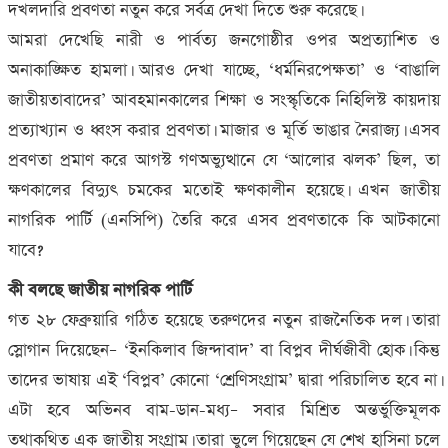
দখলদারি প্রবণতা নতুন করে সর্বত্র দেখা দিতে শুরু করেছে।
আমরা দেখেছি নারী ও পার্বত্য জনগোষ্ঠীর ওপর অপ্রত্যাশিত ও
অনাকাঙ্ক্ষিত হামলা। আরও দেখা যাচ্ছে, ‘ধর্মনিরপেক্ষতা’ ও ‘বাঙালি
জাতীয়তাবাদের’ আবহমানকালের শিক্ষা ও সংস্কৃতিকে নিহিলিস্ট কায়দায়
প্রত্যাখ্যান ও ধ্বংস করার প্রবণতা। মাজার ও মূর্তি ভাঙার নৈরাজ্য। এসব
প্রবণতা প্রমাণ করে আগস্ট গণঅভ্যুত্থানে যে ‘আলোর ঝলক’ ছিল, তা
ক্ষণকালের বিদ্যুৎ চমকের মতোই ক্ষণকালীন হয়েছে। এখন জাতীয়
নাগরিক পার্টি (এনসিপি) তৈরি করে এসব প্রবণতাকে কি আটকানো
যাবে?
কী বলছে জাতীয় নাগরিক পার্টি
গত ২৮ ফেব্রুয়ারি গঠিত হয়েছে তরুণদের নতুন রাজনৈতিক দল। তারা
স্লোগান দিয়েছেন– ‘ইনকিলাব জিন্দাবাদ’ বা বিপ্লব দীর্ঘজীবী হোক। কিন্তু
তাদের ভাষায় এই ‘বিপ্লব’ কোনো ‘শ্রেণিসংগ্রাম’ দ্বারা পরিচালিত হবে না।
এটা হবে অভিনব বাম-ডান-মধ্য– সবার মিশ্রিত অন্তর্ভুক্তিমূলক
তথাকথিত এক জাতীয় সংগ্রাম। তারা ভুলে গিয়েছেন যে শেখ হাসিনা চলে