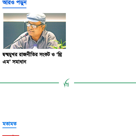
আরও পড়ুন
দ্বন্দ্বমুখর রাজনীতির সংকট ও ‘থ্রি
এম’ সমাধান
মতামত