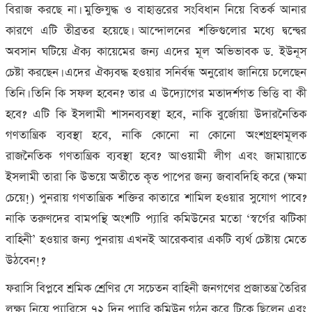
বিরাজ করছে না। মুক্তিযুদ্ধ ও বাহাত্তরের সংবিধান নিয়ে বিতর্ক আনার
কারণে এটি তীব্রতর হয়েছে। আন্দোলনের শক্তিগুলোর মধ্যে দ্বন্দ্বের
অবসান ঘটিয়ে ঐক্য কায়েমের জন্য এদের মূল অভিভাবক ড. ইউনূস
চেষ্টা করছেন। এদের ঐক্যবদ্ধ হওয়ার সনির্বন্ধ অনুরোধ জানিয়ে চলেছেন
তিনি। তিনি কি সফল হবেন? তার এ উদ্যোগের মতাদর্শগত ভিত্তি বা কী
হবে? এটি কি ইসলামী শাসনব্যবস্থা হবে, নাকি বুর্জোয়া উদারনৈতিক
গণতান্ত্রিক ব্যবস্থা হবে, নাকি কোনো না কোনো অংশগ্রহণমূলক
রাজনৈতিক গণতান্ত্রিক ব্যবস্থা হবে? আওয়ামী লীগ এবং জামায়াতে
ইসলামী তারা কি উভয়ে অতীতে কৃত পাপের জন্য জবাবদিহি করে (ক্ষমা
চেয়ে!) পুনরায় গণতান্ত্রিক শক্তির কাতারে শামিল হওয়ার সুযোগ পাবে?
নাকি তরুণদের বামপন্থি অংশটি প্যারি কমিউনের মতো ‘স্বর্গের ঝটিকা
বাহিনী’ হওয়ার জন্য পুনরায় এখনই আরেকবার একটি ব্যর্থ চেষ্টায় মেতে
উঠবেন!?
ফরাসি বিপ্লবে শ্রমিক শ্রেণির যে সচেতন বাহিনী জনগণের প্রজাতন্ত্র তৈরির
লক্ষ্য নিয়ে প্যারিসে ৭২ দিন প্যারি কমিউন গঠন করে টিকে ছিলেন এবং