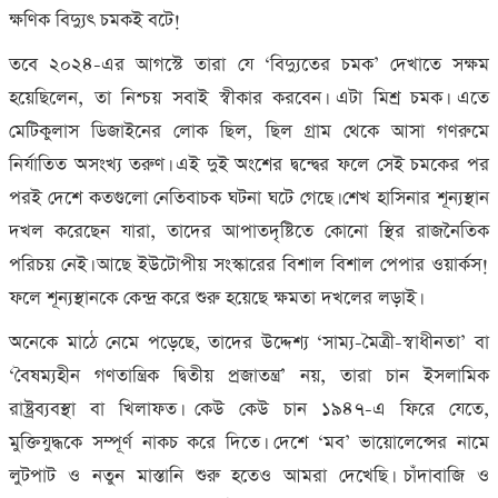
ক্ষণিক বিদ্যুৎ চমকই বটে!
তবে ২০২৪-এর আগস্টে তারা যে ‘বিদ্যুতের চমক’ দেখাতে সক্ষম
হয়েছিলেন, তা নিশ্চয় সবাই স্বীকার করবেন। এটা মিশ্র চমক। এতে
মেটিকুলাস ডিজাইনের লোক ছিল, ছিল গ্রাম থেকে আসা গণরুমে
নির্যাতিত অসংখ্য তরুণ। এই দুই অংশের দ্বন্দ্বের ফলে সেই চমকের পর
পরই দেশে কতগুলো নেতিবাচক ঘটনা ঘটে গেছে। শেখ হাসিনার শূন্যস্থান
দখল করেছেন যারা, তাদের আপাতদৃষ্টিতে কোনো স্থির রাজনৈতিক
পরিচয় নেই। আছে ইউটোপীয় সংস্কারের বিশাল বিশাল পেপার ওয়ার্কস!
ফলে শূন্যস্থানকে কেন্দ্র করে শুরু হয়েছে ক্ষমতা দখলের লড়াই।
অনেকে মাঠে নেমে পড়েছে, তাদের উদ্দেশ্য ‘সাম্য-মৈত্রী-স্বাধীনতা’ বা
‘বৈষম্যহীন গণতান্ত্রিক দ্বিতীয় প্রজাতন্ত্র’ নয়, তারা চান ইসলামিক
রাষ্ট্রব্যবস্থা বা খিলাফত। কেউ কেউ চান ১৯৪৭-এ ফিরে যেতে,
মুক্তিযুদ্ধকে সম্পূর্ণ নাকচ করে দিতে। দেশে ‘মব’ ভায়োলেন্সের নামে
লুটপাট ও নতুন মাস্তানি শুরু হতেও আমরা দেখেছি। চাঁদাবাজি ও