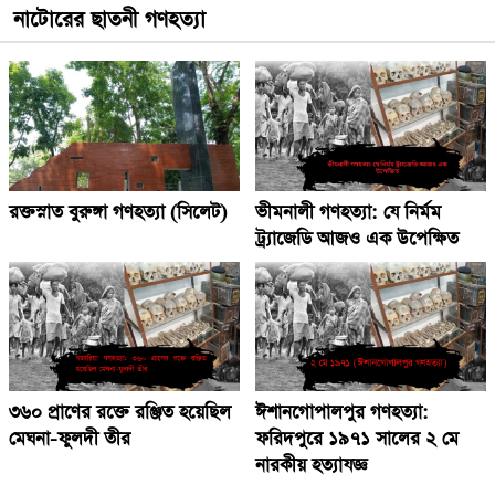
নাটোরের ছাতনী গণহত্যা
রক্তস্নাত বুরুঙ্গা গণহত্যা (সিলেট)
ভীমনালী গণহত্যা: যে নির্মম
ট্র্যাজেডি আজও এক উপেক্ষিত
৩৬০ প্রাণের রক্তে রঞ্জিত হয়েছিল
ঈশানগোপালপুর গণহত্যা:
মেঘনা-ফুলদী তীর
ফরিদপুরে ১৯৭১ সালের ২ মে
নারকীয় হত্যাযজ্ঞ