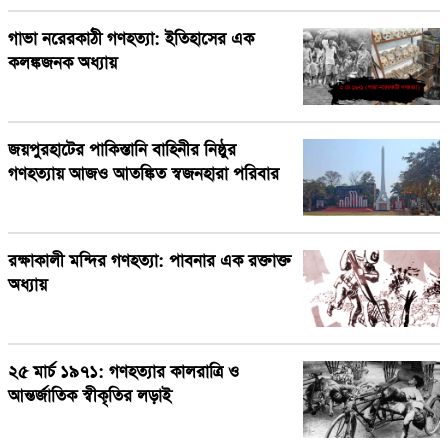
গাভা নরেরকাঠী গণহত্যা: ইতিহাসের এক
কলঙ্কজনক অধ্যায়
জয়পুরহাটের পাকিস্তানি বাহিনীর নিষ্ঠুর
গণহত্যায় আজও আতঙ্কিত স্বজনহারা পরিবার
রক্ষাকালী মন্দির গণহত্যা: পাবনার এক রক্তাক্ত
অধ্যায়
২৫ মার্চ ১৯৭১: গণহত্যার কালরাত্রি ও
আন্তর্জাতিক স্বীকৃতির লড়াই