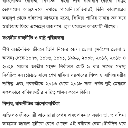
রাজনৈতিক বৈরিতা, নির্যাতন কিংবা দীর্ঘ কারাবাস—কোনো কিছুই
তোফায়েল আহমেদকে দমাতে পারেনি। প্রতিবারই তিনি কারাগারের
অন্ধকূপ থেকে ছাইচাপা আগুনের মতো, ফিনিক্স পাখির ডানায় ভর করে
স্বমহিমায় ফিরে এসেছেন রাজপথে, হাল ধরেছেন আওয়ামী লীগের।
সংসদীয় রাজনীতি ও রাষ্ট্র পরিচালনা
দীর্ঘ রাজনৈতিক জীবনে তিনি নিজের জেলা ভোলা (সর্বশেষ ভোলা-১
আসন) থেকে ১৯৭৩, ১৯৮৬, ১৯৯১, ১৯৯৬, ২০০৮, ২০১৪, ২০১৮ ও
২০২৪ সালের জাতীয় সংসদ নির্বাচনে মোট ৯ বার সংসদ সদস্য
নির্বাচিত হন। ১৯৯৬ সালে শেখ হাসিনা সরকারের শিল্প ও বাণিজ্যমন্ত্রীর
দায়িত্ব এবং পরবর্তীতে ২০১৩ থেকে ২০১৮ সাল পর্যন্ত দুই মেয়াদে
সফলভাবে বাণিজ্যমন্ত্রীর দায়িত্ব পালন করেন তিনি।
বিদায়, রাজনীতির আলোকবর্তিকা
ব্যক্তিগত জীবনে স্ত্রী আনোয়ারা বেগম এবং একমাত্র সন্তান ডা. তাসলিমা
আহমেদ জামান মুন্নীকে রেখে গেছেন এই বর্ষীয়ান নেতা। দীর্ঘদিন ধরে