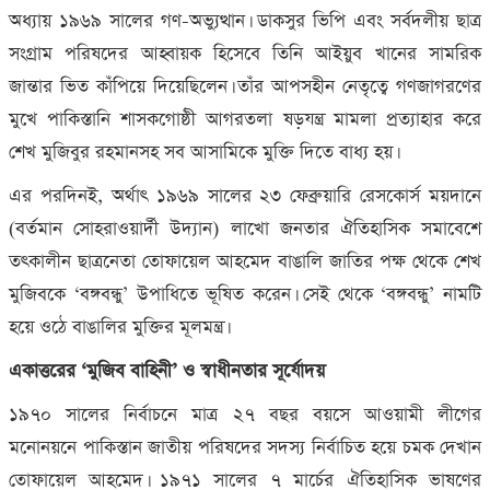
অধ্যায় ১৯৬৯ সালের গণ-অভ্যুত্থান। ডাকসুর ভিপি এবং সর্বদলীয় ছাত্র
সংগ্রাম পরিষদের আহ্বায়ক হিসেবে তিনি আইয়ুব খানের সামরিক
জান্তার ভিত কাঁপিয়ে দিয়েছিলেন। তাঁর আপসহীন নেতৃত্বে গণজাগরণের
মুখে পাকিস্তানি শাসকগোষ্ঠী আগরতলা ষড়যন্ত্র মামলা প্রত্যাহার করে
শেখ মুজিবুর রহমানসহ সব আসামিকে মুক্তি দিতে বাধ্য হয়।
এর পরদিনই, অর্থাৎ ১৯৬৯ সালের ২৩ ফেব্রুয়ারি রেসকোর্স ময়দানে
(বর্তমান সোহরাওয়ার্দী উদ্যান) লাখো জনতার ঐতিহাসিক সমাবেশে
তৎকালীন ছাত্রনেতা তোফায়েল আহমেদ বাঙালি জাতির পক্ষ থেকে শেখ
মুজিবকে ‘বঙ্গবন্ধু’ উপাধিতে ভূষিত করেন। সেই থেকে ‘বঙ্গবন্ধু’ নামটি
হয়ে ওঠে বাঙালির মুক্তির মূলমন্ত্র।
একাত্তরের ‘মুজিব বাহিনী’ ও স্বাধীনতার সূর্যোদয়
১৯৭০ সালের নির্বাচনে মাত্র ২৭ বছর বয়সে আওয়ামী লীগের
মনোনয়নে পাকিস্তান জাতীয় পরিষদের সদস্য নির্বাচিত হয়ে চমক দেখান
তোফায়েল আহমেদ। ১৯৭১ সালের ৭ মার্চের ঐতিহাসিক ভাষণের