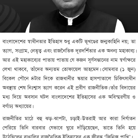
বাংলাদেশের স্বাধীনতার ইতিহাস শুধু একটি ভূখণ্ডের জন্মকাহিনি নয়; তা
ত্যাগ, সংগ্রাম, নেতৃত্ব এবং রাজনৈতিক দূরদর্শিতার এক অনন্য মহাকাব্য।
আর এই মহাকাব্যের পাতায় পাতায় যে কজন সূর্যসন্তানের নাম স্বর্ণাক্ষরে
লেখা থাকবে, তাঁদের অন্যতম তোফায়েল আহমেদ। সোমবার (১ জুন)
বিকেল পৌনে ৪টার দিকে রাজধানীর স্কয়ার হাসপাতালে চিকিৎসাধীন
অবস্থায় শেষ নিঃশ্বাস ত্যাগ করেন এই প্রবীণ রাজনীতিক। তাঁর বিদায়ের
মধ্য দিয়ে অবসান ঘটল বাংলাদেশের ইতিহাসের এক অবিস্মরণীয় ও
বর্ণাঢ্য অধ্যায়ের।
রাজনীতির মাঠে বহু ঝড়-ঝাপটা, চড়াই-উতরাই আর কারা নির্যাতন
পেরিয়ে তিনি বারবার যেভাবে ঘুরে দাঁড়িয়েছেন, তাতে তিনি হয়ে
উঠেছিলেন বাঙালির রাজনৈতিক ইতিহাসের এক জীবন্ত ‘ফিনিক্স পাখি’।