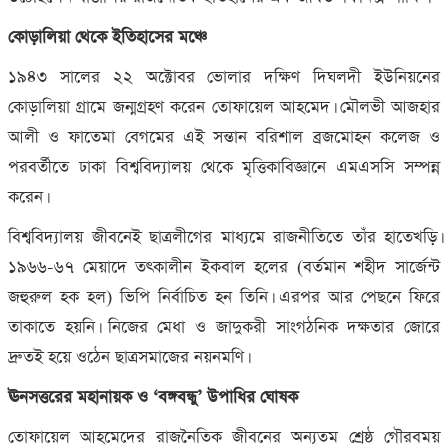
কোড়ালিয়া থেকে ইতিহাসের মঞ্চে
১৯৪৩ সালের ২২ অক্টোবর ভোলার দক্ষিণ দিঘলদী ইউনিয়নের
কোড়ালিয়া গ্রামে জন্মগ্রহণ করেন তোফায়েল আহমেদ। মৌলভী আজহার
আলী ও ফাতেমা বেগমের এই সন্তান বরিশাল ব্রজমোহন কলেজ ও
পরবর্তীতে ঢাকা বিশ্ববিদ্যালয় থেকে মৃত্তিকাবিজ্ঞানে এমএসসি সম্পন্ন
করেন।
বিশ্ববিদ্যালয় জীবনেই ছাত্রলীগের মাধ্যমে রাজনীতিতে তাঁর হাতেখড়ি।
১৯৬৬-৬৭ মেয়াদে তৎকালীন ইকবাল হলের (বর্তমান শহীদ সার্জেন্ট
জহুরুল হক হল) ভিপি নির্বাচিত হন তিনি। এরপর আর পেছনে ফিরে
তাকাতে হয়নি। নিজের মেধা ও জাদুকরী সাংগঠনিক দক্ষতার জোরে
দ্রুতই হয়ে ওঠেন ছাত্রসমাজের নয়নমণি।
ঊনসত্তরের মহানায়ক ও ‘বঙ্গবন্ধু’ উপাধির ঘোষক
তোফায়েল আহমেদের রাজনৈতিক জীবনের অন্যতম শ্রেষ্ঠ গৌরবময়