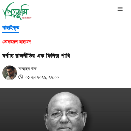
সর্বশেষ
বাছাইকৃত
তোফায়েল আহমেদ
বর্ণাঢ্য রাজনীতির এক ফিনিক্স পাখি
সম্মোহন ঋক
০১ জুন ২০২৬, ২২:০০