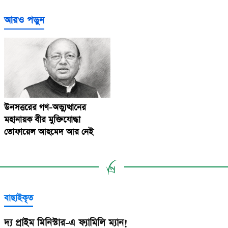
আরও পড়ুন
উনসত্তরের গণ-অভ্যুত্থানের
মহানায়ক বীর মুক্তিযোদ্ধা
তোফায়েল আহমেদ আর নেই
বাছাইকৃত
দ্য প্রাইম মিনিস্টার-এ ফ্যামিলি ম্যান!