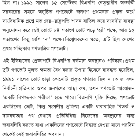
ছিল না। ১৯৯১ সালের ১৫ সেপ্টেম্বর বিএনপি নেতৃত্বাধীন অন্তর্বর্তী
সরকারের সময়ে অনুষ্ঠিত গণভোটে জনগণ প্রথমবার প্রকৃত অর্থে
সাংবিধানিক প্রশ্নে মত দেয়—রাষ্ট্রপতি শাসন বাতিল করে সংসদীয় ব্যবস্থা
অনুমোদন করে। ওই ভোটে ৮৪ শতাংশ ভোট পড়ে ‘হ্যাঁ’ পক্ষে
,
আর ১৫
শতাংশের কিছু বেশি ‘না’ পক্ষে। বিশ্লেষকদের মতে
,
এটি ছিল দেশের
প্রথম সত্যিকার গণতান্ত্রিক গণভোট।
এই ইতিহাসের প্রেক্ষাপটে বিএনপির বর্তমান অবস্থানও পরিষ্কার। প্রথম
দুটি গণভোট মূলত ক্ষমতা বৈধ করার উপায় হিসেবে ব্যবহৃত হয়েছিল
,
১৯৯১ সালের ভোট ছাড়া কোনোটি প্রকৃত গণরায় ছিল না। আজ যখন
নির্বাচনী প্রক্রিয়ার ওপর জনগণের আস্থা কম
,
তখন গণভোট আয়োজন
‘একটি বিপজ্জনক পরীক্ষা’ হতে পারে। বিএনপি যুক্তি দিচ্ছে
,
গণভোট
একদিনের ভোট
,
কিন্তু সংসদীয় প্রক্রিয়া একটি ধারাবাহিক বিতর্ক ও
দায়বদ্ধতার পথ—যেখানে প্রতিনিধিরা নিজেদের অবস্থানের জন্য
জবাবদিহি করতে বাধ্য। একদিনের গণভোটে সিদ্ধান্ত নেওয়া মানে পরদিন
থেকেই সেই জবাবদিহির অবসান।