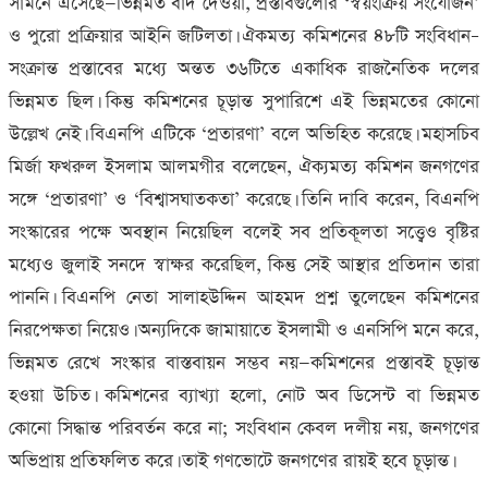
সামনে এসেছে—ভিন্নমত বাদ দেওয়া
,
প্রস্তাবগুলোর ‘স্বয়ংক্রিয় সংযোজন’
ও পুরো প্রক্রিয়ার আইনি জটিলতা। ঐকমত্য কমিশনের ৪৮টি সংবিধান–
সংক্রান্ত প্রস্তাবের মধ্যে অন্তত ৩৬টিতে একাধিক রাজনৈতিক দলের
ভিন্নমত ছিল। কিন্তু কমিশনের চূড়ান্ত সুপারিশে এই ভিন্নমতের কোনো
উল্লেখ নেই। বিএনপি এটিকে ‘প্রতারণা’ বলে অভিহিত করেছে। মহাসচিব
মির্জা ফখরুল ইসলাম আলমগীর বলেছেন
,
ঐক্যমত্য কমিশন জনগণের
সঙ্গে ‘প্রতারণা’ ও ‘বিশ্বাসঘাতকতা’ করেছে। তিনি দাবি করেন
,
বিএনপি
সংস্কারের পক্ষে অবস্থান নিয়েছিল বলেই সব প্রতিকূলতা সত্ত্বেও বৃষ্টির
মধ্যেও জুলাই সনদে স্বাক্ষর করেছিল
,
কিন্তু সেই আস্থার প্রতিদান তারা
পাননি। বিএনপি নেতা সালাহউদ্দিন আহমদ প্রশ্ন তুলেছেন কমিশনের
নিরপেক্ষতা নিয়েও। অন্যদিকে জামায়াতে ইসলামী ও এনসিপি মনে করে
,
ভিন্নমত রেখে সংস্কার বাস্তবায়ন সম্ভব নয়—কমিশনের প্রস্তাবই চূড়ান্ত
হওয়া উচিত। কমিশনের ব্যাখ্যা হলো
,
নোট অব ডিসেন্ট বা ভিন্নমত
কোনো সিদ্ধান্ত পরিবর্তন করে না
;
সংবিধান কেবল দলীয় নয়
,
জনগণের
অভিপ্রায় প্রতিফলিত করে। তাই গণভোটে জনগণের রায়ই হবে চূড়ান্ত।