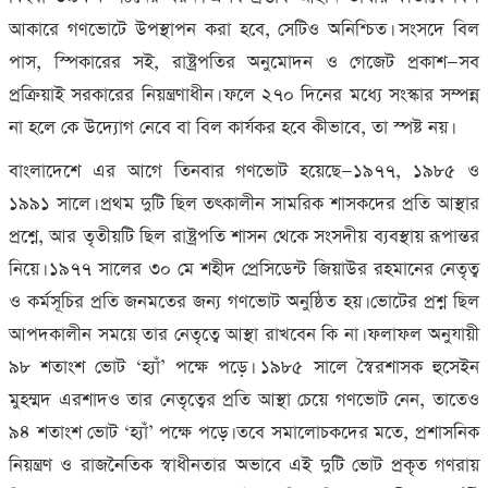
আকারে গণভোটে উপস্থাপন করা হবে
,
সেটিও অনিশ্চিত। সংসদে বিল
পাস
,
স্পিকারের সই
,
রাষ্ট্রপতির অনুমোদন ও গেজেট প্রকাশ—সব
প্রক্রিয়াই সরকারের নিয়ন্ত্রণাধীন। ফলে ২৭০ দিনের মধ্যে সংস্কার সম্পন্ন
না হলে কে উদ্যোগ নেবে বা বিল কার্যকর হবে কীভাবে
,
তা স্পষ্ট নয়।
বাংলাদেশে এর আগে তিনবার গণভোট হয়েছে—১৯৭৭
,
১৯৮৫ ও
১৯৯১ সালে। প্রথম দুটি ছিল তৎকালীন সামরিক শাসকদের প্রতি আস্থার
প্রশ্নে
,
আর তৃতীয়টি ছিল রাষ্ট্রপতি শাসন থেকে সংসদীয় ব্যবস্থায় রূপান্তর
নিয়ে। ১৯৭৭ সালের ৩০ মে শহীদ প্রেসিডেন্ট জিয়াউর রহমানের নেতৃত্ব
ও কর্মসূচির প্রতি জনমতের জন্য গণভোট অনুষ্ঠিত হয়। ভোটের প্রশ্ন ছিল
আপদকালীন সময়ে তার নেতৃত্বে আস্থা রাখবেন কি না। ফলাফল অনুযায়ী
৯৮ শতাংশ ভোট ‘হ্যাঁ’ পক্ষে পড়ে। ১৯৮৫ সালে স্বৈরশাসক হুসেইন
মুহম্মদ এরশাদও তার নেতৃত্বের প্রতি আস্থা চেয়ে গণভোট নেন
,
তাতেও
৯৪ শতাংশ ভোট ‘হ্যাঁ’ পক্ষে পড়ে। তবে সমালোচকদের মতে
,
প্রশাসনিক
নিয়ন্ত্রণ ও রাজনৈতিক স্বাধীনতার অভাবে এই দুটি ভোট প্রকৃত গণরায়