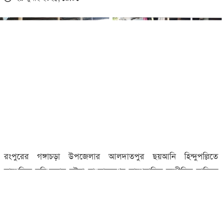
রংপুরের গঙ্গাচড়া উপজেলার আলদাতপুর ছয়আনি হিন্দুপল্লিতে
সাম্প্রতিক সহিংসতার ঘটনা বাংলাদেশের সাম্প্রদায়িক সম্প্রীতির দাবিকে
আরেকবার প্রশ্নবিদ্ধ করেছে। একটি ফেসবুক পোস্টে ধর্মীয় কটূক্তির
অভিযোগে এক কিশোরকে গ্রেপ্তারের পর, উত্তেজিত জনতার হাতে হিন্দু
সম্প্রদায়ের ঘরবাড়ি ভাঙচুর, লুটপাট, এবং অগ্নিসংযোগের ঘটনা ঘটেছে।