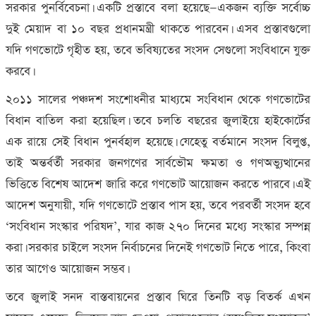
সরকার পুনর্বিবেচনা। একটি প্রস্তাবে বলা হয়েছে—একজন ব্যক্তি সর্বোচ্চ
দুই মেয়াদ বা ১০ বছর প্রধানমন্ত্রী থাকতে পারবেন। এসব প্রস্তাবগুলো
যদি গণভোটে গৃহীত হয়
,
তবে ভবিষ্যতের সংসদ সেগুলো সংবিধানে যুক্ত
করবে।
২০১১ সালের পঞ্চদশ সংশোধনীর মাধ্যমে সংবিধান থেকে গণভোটের
বিধান বাতিল করা হয়েছিল। তবে চলতি বছরের জুলাইয়ে হাইকোর্টের
এক রায়ে সেই বিধান পুনর্বহাল হয়েছে। যেহেতু বর্তমানে সংসদ বিলুপ্ত
,
তাই অন্তর্বর্তী সরকার জনগণের সার্বভৌম ক্ষমতা ও গণঅভ্যুত্থানের
ভিত্তিতে বিশেষ আদেশ জারি করে গণভোট আয়োজন করতে পারবে। এই
আদেশ অনুযায়ী
,
যদি গণভোটে প্রস্তাব পাস হয়
,
তবে পরবর্তী সংসদ হবে
‘সংবিধান সংস্কার পরিষদ’
,
যার কাজ ২৭০ দিনের মধ্যে সংস্কার সম্পন্ন
করা। সরকার চাইলে সংসদ নির্বাচনের দিনেই গণভোট নিতে পারে
,
কিংবা
তার আগেও আয়োজন সম্ভব।
তবে জুলাই সনদ বাস্তবায়নের প্রস্তাব ঘিরে তিনটি বড় বিতর্ক এখন