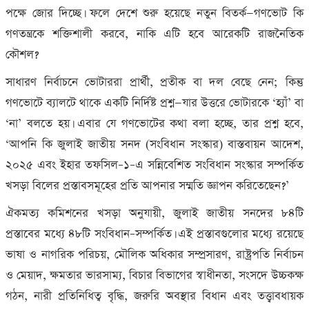
পক্ষে জোর দিচ্ছে। ফলে দেশে শুরু হয়েছে নতুন বিতর্ক—গণভোট কি
গণতন্ত্রকে শক্তিশালী করবে
,
নাকি এটি হবে আরেকটি রাজনৈতিক
কৌশল
?
সাধারণ নির্বাচনে ভোটাররা প্রার্থী
,
প্রতীক বা দল বেছে নেন
;
কিন্তু
গণভোটে ব্যালটে থাকে একটি নির্দিষ্ট প্রশ্ন—যার উত্তরে ভোটারকে ‘হ্যাঁ’ বা
‘না’ বলতে হয়। এবার যে গণভোটের কথা বলা হচ্ছে
,
তার প্রশ্ন হবে
,
‘
আপনি কি জুলাই জাতীয় সনদ (সংবিধান সংস্কার) বাস্তবায়ন আদেশ
,
২০২৫ এবং ইহার তফসিল–১–এ সন্নিবেশিত সংবিধান সংস্কার সম্পর্কিত
খসড়া বিলের প্রস্তাবসমূহের প্রতি আপনার সম্মতি জ্ঞাপন করিতেছেন
?’
ঐকমত্য কমিশনের খসড়া অনুযায়ী
,
জুলাই জাতীয় সনদের ৮৪টি
প্রস্তাবের মধ্যে ৪৮টি সংবিধান–সম্পর্কিত। এই প্রস্তাবগুলোর মধ্যে রয়েছে
ভাষা ও নাগরিক পরিচয়
,
মৌলিক অধিকার সম্প্রসারণ
,
রাষ্ট্রপতি নির্বাচন
ও মেয়াদ
,
ক্ষমতার ভারসাম্য
,
বিচার বিভাগের স্বাধীনতা
,
সংসদে উচ্চকক্ষ
গঠন
,
নারী প্রতিনিধিত্ব বৃদ্ধি
,
জরুরি অবস্থার বিধান এবং তত্ত্বাবধায়ক