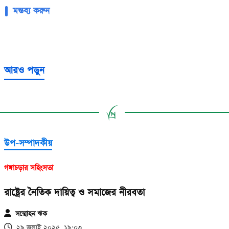
মন্তব্য করুন
আরও পড়ুন
উপ-সম্পাদকীয়
গঙ্গাচড়ার সহিংসতা
রাষ্ট্রের নৈতিক দায়িত্ব ও সমাজের নীরবতা
সম্মোহন ঋক
২৯ জুলাই ২০২৫, ১৯:০৩